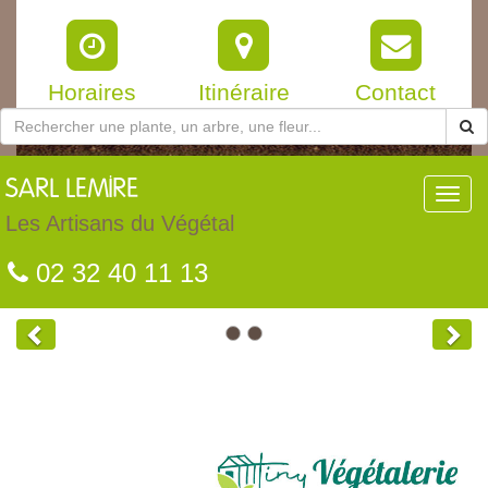
Horaires
Itinéraire
Contact
SARL
LEMIRE
Toggl
navig
Les Artisans du Végétal
02 32 40 11 13
Previous
Nex