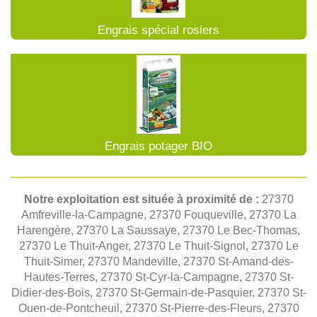
Engrais spécial rosiers
Engrais potager BIO
Notre exploitation est située à proximité de :
27370
Amfreville-la-Campagne, 27370 Fouqueville, 27370 La
Harengère, 27370 La Saussaye, 27370 Le Bec-Thomas,
27370 Le Thuit-Anger, 27370 Le Thuit-Signol, 27370 Le
Thuit-Simer, 27370 Mandeville, 27370 St-Amand-des-
Hautes-Terres, 27370 St-Cyr-la-Campagne, 27370 St-
Didier-des-Bois, 27370 St-Germain-de-Pasquier, 27370 St-
Ouen-de-Pontcheuil, 27370 St-Pierre-des-Fleurs, 27370