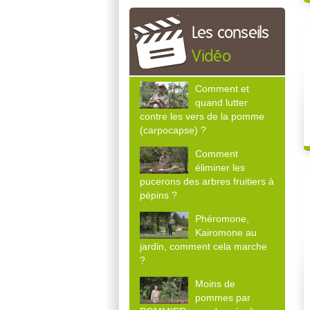
Les conseils
Vidéo
Comment et
quand lutter
contre les vers de la pomme
(carpocapse) ?
Comment
éliminer les
pucerons des arbres fruitiers à
pépins ?
Phéromone,
Kairomone au
jardin, comment cela marche
?
Moins de
pommes par