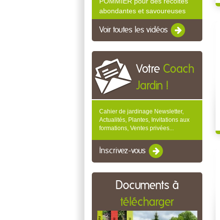
POMMIER pour des récoltes
abondantes et savoureuses
Voir toutes les vidéos
Votre
Coach
Jardin !
Cahier de jardinage Newsletter,
Actualités, Plantes, Invitations aux
formations, Ventes privées...
Inscrivez-vous
Documents à
télécharger