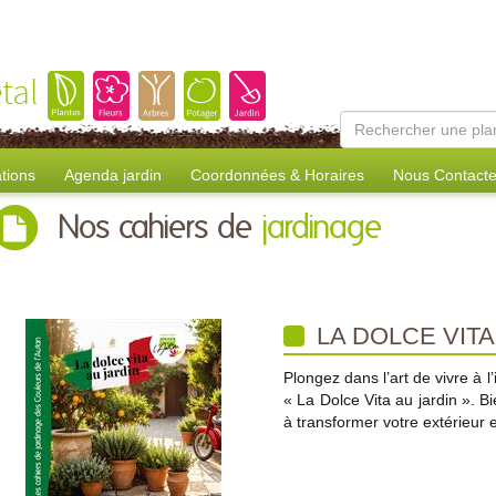
tal
tions
Agenda jardin
Coordonnées & Horaires
Nous Contacte
Nos cahiers de
jardinage
LA DOLCE VITA
Plongez dans l’art de vivre à l
« La Dolce Vita au jardin ». Bi
à transformer votre extérieur e