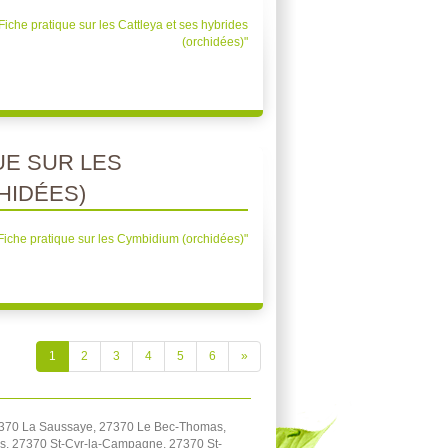
Fiche pratique sur les Cattleya et ses hybrides
(orchidées)"
UE SUR LES
HIDÉES)
"Fiche pratique sur les Cymbidium (orchidées)"
1
2
3
4
5
6
»
7370 La Saussaye, 27370 Le Bec-Thomas,
es, 27370 St-Cyr-la-Campagne, 27370 St-