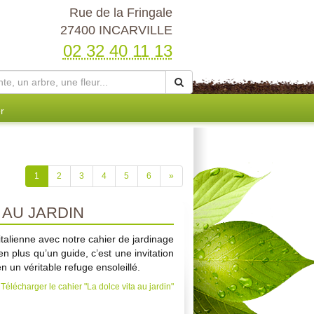
Rue de la Fringale
27400 INCARVILLE
02 32 40 11 13
r
1
2
3
4
5
6
»
 AU JARDIN
’italienne avec notre cahier de jardinage
en plus qu’un guide, c’est une invitation
n un véritable refuge ensoleillé.
Télécharger le cahier "La dolce vita au jardin"